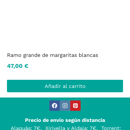
Ramo grande de margaritas blancas
47,00
€
Añadir al carrito
Precio de envío según distancia
Alaquàs: 7€, Xirivella y Aldaia: 7€, Torrent: