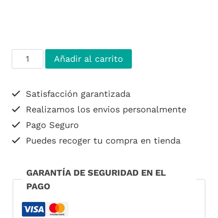
Ramo
Alternative:
Añadir al carrito
asilvestrado
con
Satisfacción garantizada
rosas
Realizamos los envios personalmente
cantidad
Pago Seguro
Puedes recoger tu compra en tienda
GARANTÍA DE SEGURIDAD EN EL
PAGO