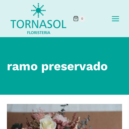
Saltar
al
0
contenido
ramo preservado