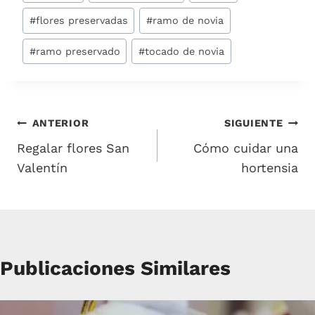
de
la
#
flores preservadas
#
ramo de novia
entrada:
#
ramo preservado
#
tocado de novia
Navegación
ANTERIOR
SIGUIENTE
Regalar flores San
Cómo cuidar una
de
Valentín
hortensia
entradas
Publicaciones Similares