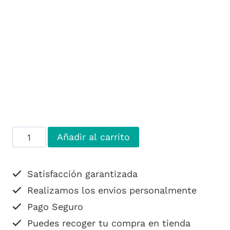
Capazo
Alternative:
Añadir al carrito
de
12
Satisfacción garantizada
rosas
Realizamos los envios personalmente
cantidad
Pago Seguro
Puedes recoger tu compra en tienda