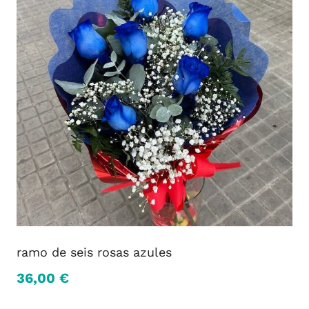
variantes.
Las
opciones
se
pueden
elegir
en
la
página
de
producto
ramo de seis rosas azules
36,00
€