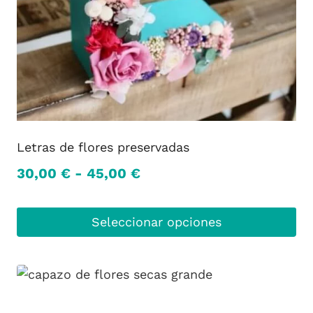
Letras de flores preservadas
Rango
30,00
€
-
45,00
€
de
precios:
Seleccionar opciones
desde
Este
30,00 €
producto
hasta
tiene
múltiples
45,00 €