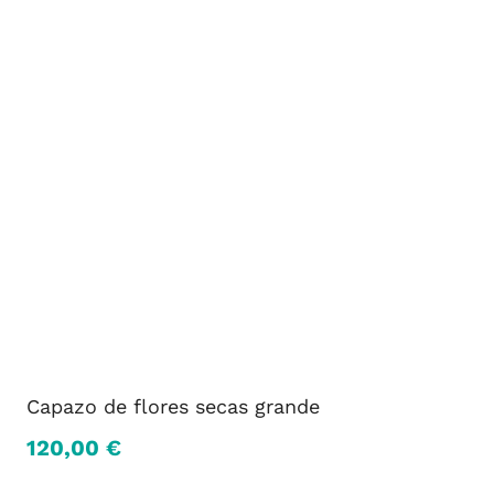
variantes.
Las
opciones
se
pueden
elegir
en
la
página
de
producto
Capazo de flores secas grande
120,00
€